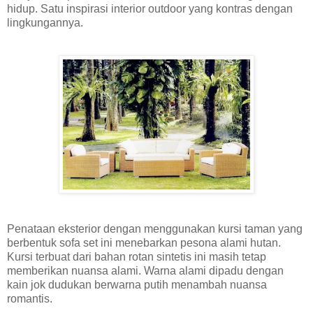
hidup. Satu inspirasi interior outdoor yang kontras dengan
lingkungannya.
Penataan eksterior dengan menggunakan kursi taman yang
berbentuk sofa set ini menebarkan pesona alami hutan.
Kursi terbuat dari bahan rotan sintetis ini masih tetap
memberikan nuansa alami. Warna alami dipadu dengan
kain jok dudukan berwarna putih menambah nuansa
romantis.