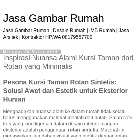
Jasa Gambar Rumah
Jasa Gambar Rumah | Desain Rumah | IMB Rumah | Jasa
Arsitek | Kontraktor HP/WA 08179557700
Minggu, 29 Maret 2026
Inspirasi Nuansa Alami Kursi Taman dari
Rotan yang Minimalis
Pesona Kursi Taman Rotan Sintetis:
Solusi Awet dan Estetik untuk Eksterior
Hunian
Menghadirkan nuansa alam ke dalam rumah tidak selalu
harus menggunakan material mentah dari hutan. Salah satu
tren yang kini digemari dalam desain interior maupun
eksterior adalah penggunaan
rotan sintetis
. Material ini
menawarkan keindahan visual yang identik dengan rotan