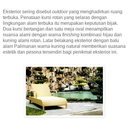
Eksterior sering disebut
outdoor
yang menghadirkan ruang
terbuka. Penataan kursi rotan yang selaras dengan
lingkungan alam terbuka itu merupakan keputusan bijak.
Dua kursi bertangan dan satu meja oval menampilkan
nuansa alami dengan warna
finishing
kombinasi hijau dan
kuning alami rotan. Latar belakang eksterior dengan batu
alam Palimanan warna kuning natural memberikan suasana
estetik dan pesona tersendiri bagi penikmat eksterior ini.