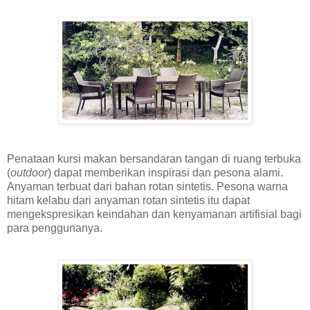
Penataan kursi makan bersandaran tangan di ruang terbuka
(
outdoor
) dapat memberikan inspirasi dan pesona alami.
Anyaman terbuat dari bahan rotan sintetis. Pesona warna
hitam kelabu dari anyaman rotan sintetis itu dapat
mengekspresikan keindahan dan kenyamanan artifisial bagi
para penggunanya.