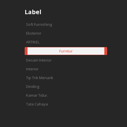
Label
Soft Furnishing
Eksterior
ARTIKEL
Furnitur
Desain Interior
Interior
Tip Trik Menarik
Dinding
Kamar Tidur.
Tata Cahaya