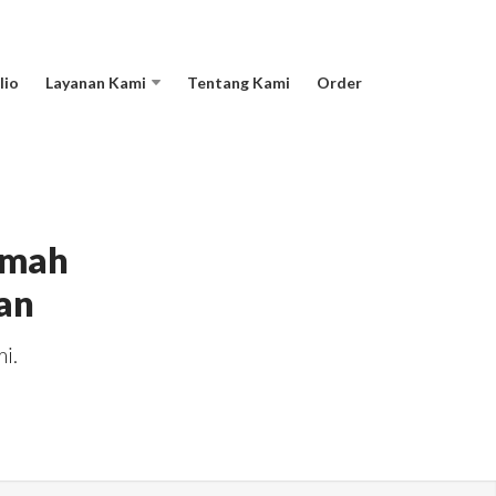
lio
Layanan Kami
Tentang Kami
Order
umah
an
i.